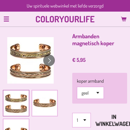
Uw spirituele webwinkel met liefde verzorgd
Ga
direct
COLORYOURLIFE
naar
de
hoofdinhoud
Armbanden
magnetisch koper
€ 5,95
koper armband
IN
WINKELWAGE