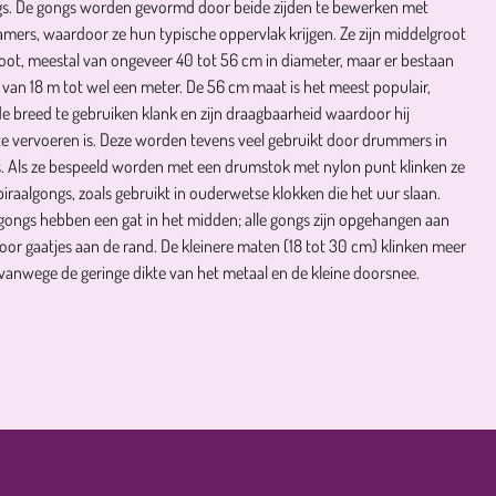
gs. De gongs worden gevormd door beide zijden te bewerken met
amers, waardoor ze hun typische oppervlak krijgen. Ze zijn middelgroot
root, meestal van ongeveer 40 tot 56 cm in diameter, maar er bestaan
van 18 m tot wel een meter. De 56 cm maat is het meest populair,
 breed te gebruiken klank en zijn draagbaarheid waardoor hij
te vervoeren is. Deze worden tevens veel gebruikt door drummers in
. Als ze bespeeld worden met een drumstok met nylon punt klinken ze
piraalgongs, zoals gebruikt in ouderwetse klokken die het uur slaan.
ongs hebben een gat in het midden; alle gongs zijn opgehangen aan
or gaatjes aan de rand. De kleinere maten (18 tot 30 cm) klinken meer
, vanwege de geringe dikte van het metaal en de kleine doorsnee.