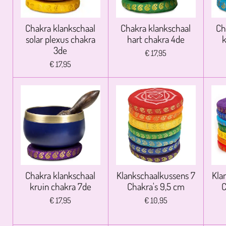
Chakra klankschaal
Chakra klankschaal
Ch
solar plexus chakra
hart chakra 4de
k
3de
€ 17,95
€ 17,95
Chakra klankschaal
Klankschaalkussens 7
Kla
kruin chakra 7de
Chakra's 9,5 cm
C
€ 17,95
€ 10,95