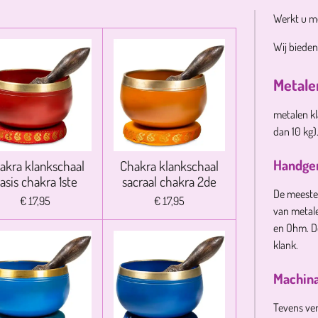
Werkt u m
Wij bieden
Metale
metalen kl
dan 10 kg)
Handge
akra klankschaal
Chakra klankschaal
asis chakra 1ste
sacraal chakra 2de
De meeste
€ 17,95
€ 17,95
van metale
en Ohm. D
klank.
Machina
Tevens ver