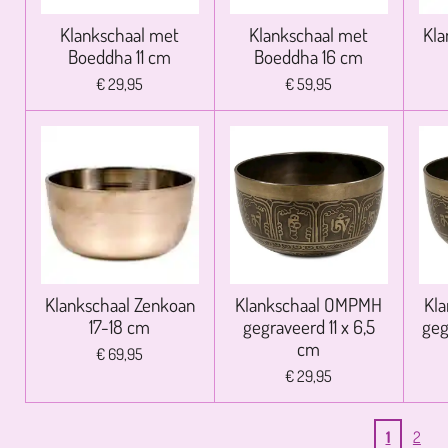
Klankschaal met
Klankschaal met
Kla
Boeddha 11 cm
Boeddha 16 cm
€ 29,95
€ 59,95
Klankschaal Zenkoan
Klankschaal OMPMH
Kl
17-18 cm
gegraveerd 11 x 6,5
geg
cm
€ 69,95
€ 29,95
1
2