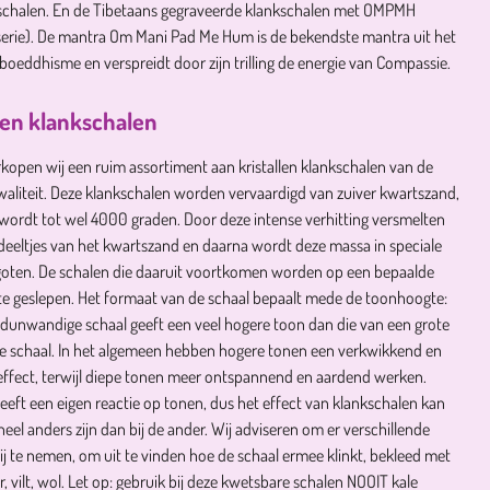
schalen. En de Tibetaans gegraveerde klankschalen met OMPMH
erie). De mantra Om Mani Pad Me Hum is de bekendste mantra uit het
boeddhisme en verspreidt door zijn trilling de energie van Compassie.
llen klankschalen
kopen wij een ruim assortiment aan kristallen klankschalen van de
aliteit. Deze klankschalen worden vervaardigd van zuiver kwartszand,
 wordt tot wel 4000 graden. Door deze intense verhitting versmelten
deeltjes van het kwartszand en daarna wordt deze massa in speciale
goten. De schalen die daaruit voortkomen worden op een bepaalde
e geslepen. Het formaat van de schaal bepaalt mede de toonhoogte:
 dunwandige schaal geeft een veel hogere toon dan die van een grote
e schaal. In het algemeen hebben hogere tonen een verkwikkend en
effect, terwijl diepe tonen meer ontspannend en aardend werken.
eeft een eigen reactie op tonen, dus het effect van klankschalen kan
 heel anders zijn dan bij de ander. Wij adviseren om er verschillende
ij te nemen, om uit te vinden hoe de schaal ermee klinkt, bekleed met
er, vilt, wol. Let op: gebruik bij deze kwetsbare schalen NOOIT kale