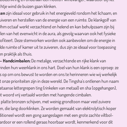
htje wind de buizen gaan klinken.
ken
zijn ideaal voor gebruik in het energieveld rondom het lichaam, en
uiveren en herstellen van de energie van een ruimte. De klankgolf van
Ohm octaaf werkt verzachtend en helend en kan behulpzaam zijn bij
llen van het evenwicht in de aura, als gevolg waarvan ook het fysieke
rofiteert. Deze stemvorken worden ook aanbevolen om de energie in
de ruimte of kamer uit te zuiveren, dus zijn ze ideaal voor toepassing
n praktijk als thuis.
 - Handcimbalen:
De metalige, verzachtende en rijke klank van
vinden hun weerklank in ons hart. Doel van hun klank is een oproep: ze
 op om ons bewust te worden en ons te herinneren wie wij werkelijk
at onze prioriteiten zijn in deze wereld. De Tingsha's ontlenen hun naam
etaanse lettergrepen ting (rinkelen van metaal) en sha (opgehangen),
et woord vrij vertaald worden met hangende cimbalen.
n platte bronzen schijven, met weinig grondtoon maar veel zuivere
, die lang doorklinken. Ze worden gemaakt van elektrolytisch koper
aditioneel wordt een gong aangeslagen met een grote zachte viltbol-
ardoor er een rollend geraas hoorbaar wordt, kenmerkend voor dit