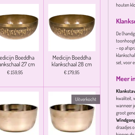
houten kl
Klanks
De (handg
toonhoogt
– op afspr
klankscha
edicijn Boeddha
Medicijn Boeddha
set, voor 
ankschaal 27 cm
klankschaal 28 cm
€ 159,95
€ 179,95
Meer i
Klanksta
kwaliteit,
Uitverkocht
wanneer je
groot gene
Windgon
draadjes o
binnen de 