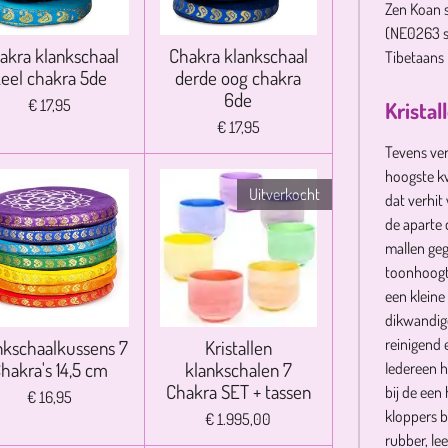
Zen Koan 
(NE0263 s
akra klankschaal
Chakra klankschaal
Tibetaans 
eel chakra 5de
derde oog chakra
6de
€ 17,95
Krista
€ 17,95
Tevens ver
hoogste kw
Uitverkocht
dat verhit
de aparte 
mallen ge
toonhoogt
een kleine
dikwandig
reinigend 
nkschaalkussens 7
Kristallen
hakra's 14,5 cm
klankschalen 7
Iedereen h
Chakra SET + tassen
bij de een
€ 16,95
kloppers b
€ 1.995,00
rubber, le