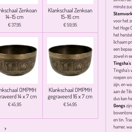
minste zuc
nkschaal Zenkoan
Klankschaal Zenkoan
Stemvor
14-15 cm
15-16 cm
voor het z
€ 37,95
€ 59,95
het Hoge 
het herste
lichaam p
een bepaal
zowel in ee
Tingsha's
Tingsha's 
roepen ons
zijn, en w
ankschaal OMPMH
Klankschaal OMPMH
aan de Tib
raveerd 14 x 7 cm
gegraveerd 16 x 7 cm
dus kan h
€ 45,95
€ 54,95
Gongs
zij
boventonen
en tin. Tr
hamer, wa