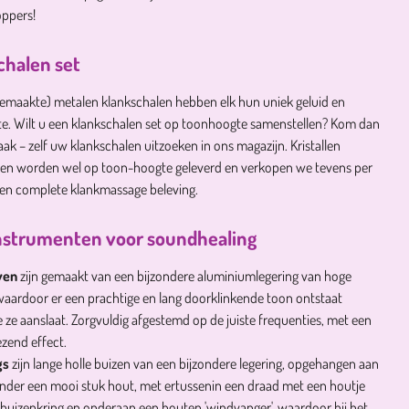
oppers!
chalen set
emaakte) metalen klankschalen hebben elk hun uniek geluid en
e. Wilt u een klankschalen set op toonhoogte samenstellen? Kom dan
aak – zelf uw klankschalen uitzoeken in ons magazijn. Kristallen
len worden wel op toon-hoogte geleverd en verkopen we tevens per
een complete klankmassage beleving.
nstrumenten voor soundhealing
ven
zijn gemaakt van een bijzondere aluminiumlegering van hoge
 waardoor er een prachtige en lang doorklinkende toon ontstaat
 ze aanslaat. Zorgvuldig afgestemd op de juiste frequenties, met een
zend effect.
gs
zijn lange holle buizen van een bijzondere legering, opgehangen aan
nder een mooi stuk hout, met ertussenin een draad met een houtje
buizenkring en onderaan een houten 'windvanger', waardoor bij het