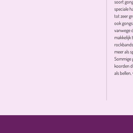
soort gon
speciale h
tot zeer g
ook gongs 
vanwege de
makkelijk 
rockbands
meer als s
Sommige g
koorden do
als bellen