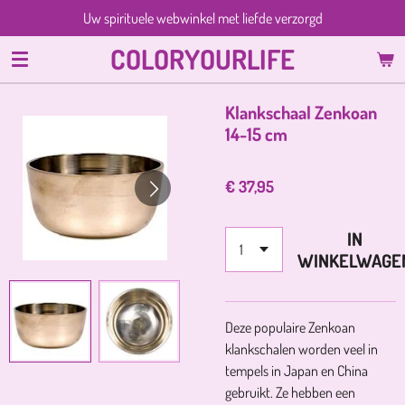
Uw spirituele webwinkel met liefde verzorgd
Ga
direct
COLORYOURLIFE
naar
de
hoofdinhoud
Klankschaal Zenkoan
14-15 cm
€ 37,95
IN
WINKELWAGE
Deze populaire Zenkoan
klankschalen worden veel in
tempels in Japan en China
gebruikt. Ze hebben een