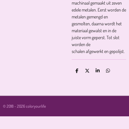
machinaal gemaakt uit zeven
edele metalen. Eerst worden de
metalen gemengd en
gesmolten, daarna wordt het
materiaal gewalst en in de
juiste vorm geperst. Tot slot
worden de
schalen afgewerkt en gepolijst.
D
D
S
D
E
E
H
E
L
E
A
L
E
L
R
E
N
E
N
© 2018 - 2026 coloryourlife