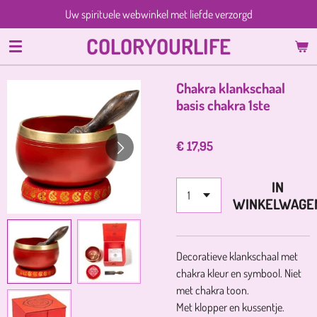
Uw spirituele webwinkel met liefde verzorgd
Ga
direct
COLORYOURLIFE
naar
de
hoofdinhoud
Chakra klankschaal
basis chakra 1ste
€ 17,95
IN
WINKELWAGE
Decoratieve klankschaal met
chakra kleur en symbool. Niet
met chakra toon.
Met klopper en kussentje.