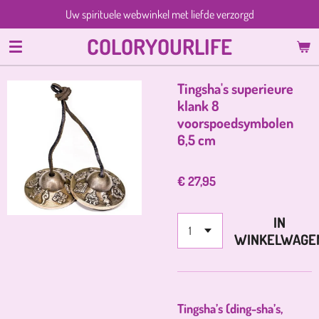
Uw spirituele webwinkel met liefde verzorgd
Ga
direct
COLORYOURLIFE
naar
de
hoofdinhoud
Tingsha's superieure
klank 8
voorspoedsymbolen
6,5 cm
€ 27,95
IN
WINKELWAGE
Tingsha’s
(ding-sha’s,