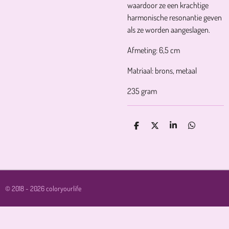
waardoor ze een krachtige
harmonische resonantie geven
als ze worden aangeslagen.
Afmeting: 6,5 cm
Matriaal: brons, metaal
235 gram
D
D
S
D
E
E
H
E
L
E
A
L
E
L
R
E
N
E
N
© 2018 - 2026 coloryourlife