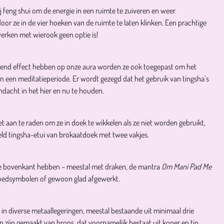
j feng shui om de energie in een ruimte te zuiveren en weer
or ze in de vier hoeken van de ruimte te laten klinken. Een prachtige
werken met wierook geen optie is!
rend effect hebben op onze aura worden ze ook toegepast om het
an een meditatieperiode. Er wordt gezegd dat het gebruik van tingsha’s
dacht in het hier en nu te houden.
 het aan te raden om ze in doek te wikkelen als ze niet worden gebruikt,
eld tingsha-etui van brokaatdoek met twee vakjes.
de bovenkant hebben – meestal met draken, de mantra
Om Mani Pad Me
poedsymbolen of gewoon glad afgewerkt.
 in diverse metaallegeringen, meestal bestaande uit minimaal drie
 zijn gemaakt van brons, dat voornamelijk bestaat uit koper en tin,