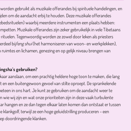
 worden gebruikt als muzikale offerandes bij spirituele handelingen, en
 tijden om de aandacht erbij te houden. Deze muzikale offerandes
ebedsrituelen) waarbij meerdere instrumenten een plaats hebben:
mpetten. Muzikale offerandes zijn zeker gebruikelijk in vele Tibetaans
 rituelen. Tegenwoordig worden ze zowel door leken als priesters
erdeel bij
feng shui
(het harmoniseren van woon- en werkplekken),
an ruimtes en lichamen, genezing en op gelijk niveau brengen van
tingsha’s gebruiken?
lkaar aanslaan, om een prachtig heldere hoge toon te maken, die lang
ert en een buitengewoon gevoel van stilte oproept. De sprankelende
eteen in ons hart. Je kunt ze gebruiken om de aandacht weer te
wie wij zijn en wat onze prioriteiten zijn in deze vaak turbulente
kaar hangen en ze dan tegen elkaar laten komen dan ontstaat er tussen
 klankgolf, terwijl ze een hoge geluidstrilling produceren – een
ep doordringende klanken.