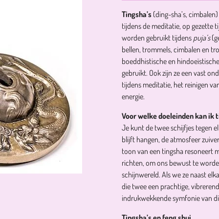
Tingsha’s
(ding-sha’s, cimbalen)
tijdens de meditatie, op gezette
worden gebruikt tijdens
puja’s
(g
bellen, trommels, cimbalen en tro
boeddhistische en hindoeïstische
gebruikt. Ook zijn ze een vast ond
tijdens meditatie, het reinigen v
energie.
Voor welke doeleinden kan ik 
Je kunt de twee schijfjes tegen e
blijft hangen, de atmosfeer zuiv
toon van een tingsha resoneert m
richten, om ons bewust te worden 
schijnwereld. Als we ze naast el
die twee een prachtige, vibrerende
indrukwekkende symfonie van di
Tingsha’s en feng shui