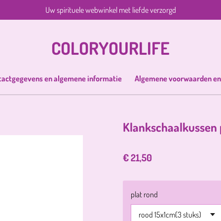
Uw spirituele webwinkel met liefde verzorgd
COLORYOURLIFE
tactgegevens en algemene informatie
Algemene voorwaarden en
Klankschaalkussen p
€ 21,50
plat rond