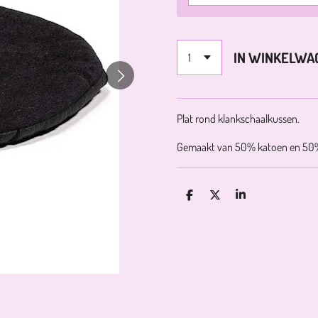
IN WINKELWA
Plat rond klankschaalkussen.
Gemaakt van 50% katoen en 50%
D
D
S
E
E
H
L
E
A
E
L
R
N
E