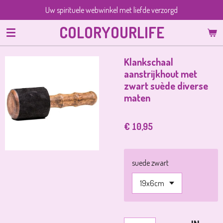
Uw spirituele webwinkel met liefde verzorgd
Ga
direct
COLORYOURLIFE
naar
de
hoofdinhoud
Klankschaal
aanstrijkhout met
zwart suède diverse
maten
€ 10,95
suede zwart