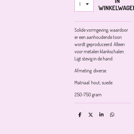
IN
WINKELWAGE
Solide vormgeving, waardoor
er een aanhoudende toon
wordt geproduceerd. Alleen
voor metalen klankschalen.
Ligt stevig in de hand.
Afmeting: diverse
Matriaal: hout, suede
250-750 gram
D
D
S
D
E
E
H
E
L
E
A
L
E
L
R
E