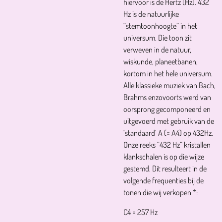
hiervoor is de Hertz (Hz). 432
Hz is de natuurlijke
“stemtoonhoogte” in het
universum. Die toon zit
verweven in de natuur,
wiskunde, planeetbanen,
kortom in het hele universum.
Alle klassieke muziek van Bach,
Brahms enzovoorts werd van
oorsprong gecomponeerd en
uitgevoerd met gebruik van de
‘standaard’ A (= A4) op 432Hz.
Onze reeks “432 Hz” kristallen
klankschalen is op die wijze
gestemd. Dit resulteert in de
volgende frequenties bij de
tonen die wij verkopen *:
C4 = 257 Hz