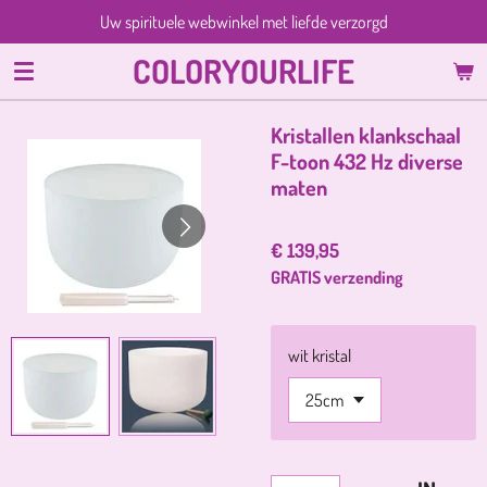
Uw spirituele webwinkel met liefde verzorgd
Ga
direct
COLORYOURLIFE
naar
de
hoofdinhoud
Kristallen klankschaal
F-toon 432 Hz diverse
maten
€ 139,95
GRATIS verzending
wit kristal