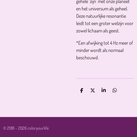
gehele ‘zijn’ met onze planeet
en het universum als geheel.
Deze natuurlijke resonantie
leidt tot een groter welzijn voor
zowel lichaam als geest.
*Een afwijking tot 4 Hz meer of
minder wordt als normaal
beschouwd.
D
D
S
D
E
E
H
E
L
E
A
L
E
L
R
E
N
E
N
© 2018 - 2026 coloryourlife