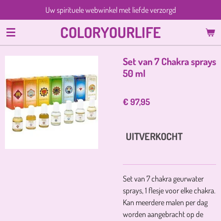
Uw spirituele webwinkel met liefde verzorgd
Ga
direct
COLORYOURLIFE
naar
de
hoofdinhoud
Set van 7 Chakra sprays
50 ml
€ 97,95
UITVERKOCHT
Set van 7 chakra geurwater
sprays, 1 flesje voor elke chakra.
Kan meerdere malen per dag
worden aangebracht op de