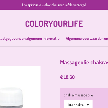
Uw spirituele webwinkel met liefde verzorgd
COLORYOURLIFE
tactgegevens en algemene informatie
Algemene voorwaarden en
Massageolie chakras
€ 18,60
chakra massage olie