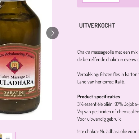
UITVERKOCHT
Chakra massageolie met een mix v
de betreffende chakra in evenwich
Verpakking: Glazen fles in karto
Land van herkomst: Italië.
Product specificaties
3% essentiële oliën, 97% Jojoba-o
Vrij van pesticiden of chemicalië
​Voor uitwendig gebruik.
1ste chakra: Muladhara olie voo