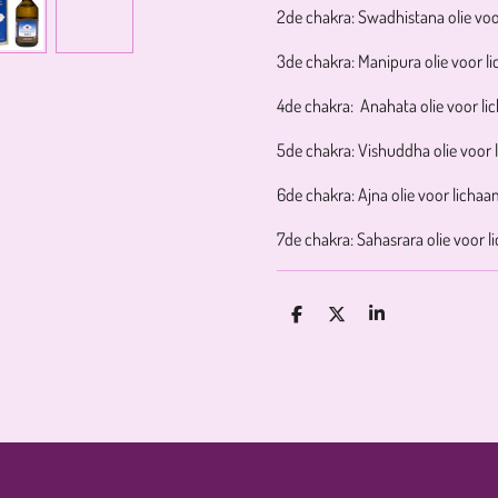
2de chakra: Swadhistana olie v
3de chakra: Manipura olie voor 
4de chakra: Anahata olie voor 
5de chakra: Vishuddha olie voor
6de chakra: Ajna olie voor lich
7de chakra: Sahasrara olie voor
D
D
S
E
E
H
L
E
A
E
L
R
N
E