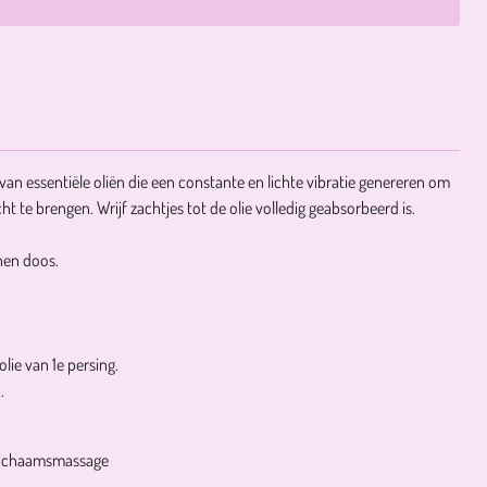
an essentiële oliën die een constante en lichte vibratie genereren om
t te brengen. Wrijf zachtjes tot de olie volledig geabsorbeerd is.
nnen doos.
lie van 1e persing.
n.
r lichaamsmassage