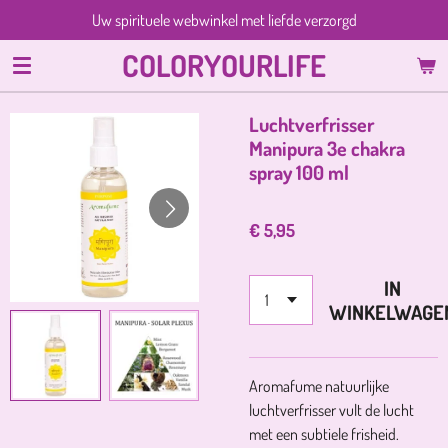
Uw spirituele webwinkel met liefde verzorgd
Ga
direct
COLORYOURLIFE
naar
de
hoofdinhoud
Luchtverfrisser
Manipura 3e chakra
spray 100 ml
€ 5,95
IN
WINKELWAGE
Aromafume natuurlijke
luchtverfrisser vult de lucht
met een subtiele frisheid.