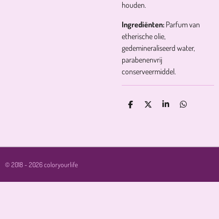
houden.
Ingrediënten:
Parfum van
etherische olie,
gedemineraliseerd water,
parabenenvrij
conserveermiddel.
D
D
S
D
E
E
H
E
L
E
A
L
E
L
R
E
N
E
N
© 2018 - 2026 coloryourlife