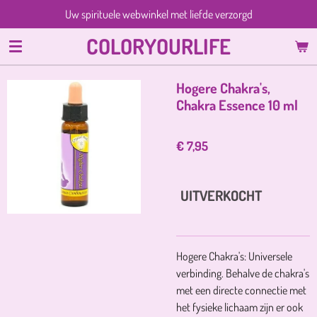
Uw spirituele webwinkel met liefde verzorgd
Ga
direct
COLORYOURLIFE
naar
de
hoofdinhoud
Hogere Chakra's,
Chakra Essence 10 ml
€ 7,95
UITVERKOCHT
Hogere Chakra's: Universele
verbinding. Behalve de chakra's
met een directe connectie met
het fysieke lichaam zijn er ook