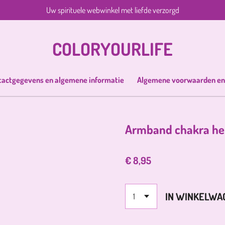
Uw spirituele webwinkel met liefde verzorgd
COLORYOURLIFE
tactgegevens en algemene informatie
Algemene voorwaarden en
Armband chakra hem
€ 8,95
IN WINKELWA