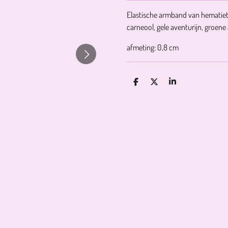
Elastische armband van hematiet 
carneool, gele aventurijn, groene 
afmeting: 0,8 cm
D
D
S
E
E
H
L
E
A
E
L
R
N
E