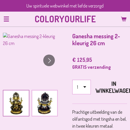
Uw spirituele webwinkel met liefde verzorgd
Ga
direct
COLORYOURLIFE
naar
de
hoofdinhoud
Ganesha messing 2-
kleurig 26 cm
€ 125,95
GRATIS verzending
IN
WINKELWAGE
Prachtige uitbeelding van de
olifantsgod met tingsha en bel,
in twee kleuren metaal.