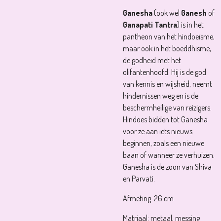
Ganesha
(ook wel
Ganesh
of
Ganapati Tantra
) is in het
pantheon van het hindoeïsme,
maar ook in het boeddhisme,
de godheid met het
olifantenhoofd. Hij is de god
van kennis en wijsheid, neemt
hindernissen weg en is de
beschermheilige van reizigers.
Hindoes bidden tot Ganesha
voor ze aan iets nieuws
beginnen, zoals een nieuwe
baan of wanneer ze verhuizen.
Ganesha is de zoon van Shiva
en Parvati.
Afmeting: 26 cm
Matriaal: metaal, messing