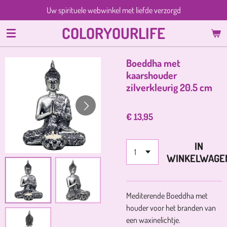
Uw spirituele webwinkel met liefde verzorgd
Ga
direct
COLORYOURLIFE
naar
de
hoofdinhoud
Boeddha met
kaarshouder
zilverkleurig 20.5 cm
€ 13,95
IN
WINKELWAGE
Mediterende Boeddha met
houder voor het branden van
een waxinelichtje.