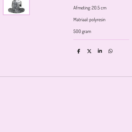
Afmeting: 20.5 cm
Matriaal: polyresin
500 gram
D
D
S
D
E
E
H
E
L
E
A
L
E
L
R
E
N
E
N