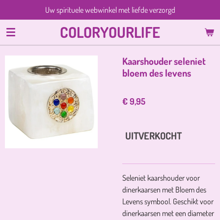
Uw spirituele webwinkel met liefde verzorgd
Ga
direct
COLORYOURLIFE
naar
de
hoofdinhoud
Kaarshouder seleniet
bloem des levens
€ 9,95
UITVERKOCHT
Seleniet kaarshouder voor
dinerkaarsen met Bloem des
Levens symbool. Geschikt voor
dinerkaarsen met een diameter