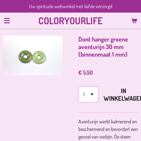
Uw spirituele webwinkel met liefde verzorgd
Ga
direct
COLORYOURLIFE
naar
de
hoofdinhoud
Dont hanger groene
aventurijn 30 mm
(binnenmaat 1 mm)
€ 5,50
IN
WINKELWAGE
Aventurijn werkt kalmerend en
beschermend en bevordert een
gevoel van welzijn. De steen