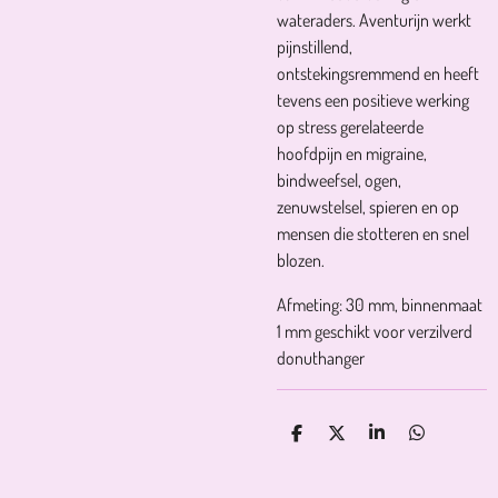
wateraders. Aventurijn werkt
pijnstillend,
ontstekingsremmend en heeft
tevens een positieve werking
op stress gerelateerde
hoofdpijn en migraine,
bindweefsel, ogen,
zenuwstelsel, spieren en op
mensen die stotteren en snel
blozen.
Afmeting: 30 mm, binnenmaat
1 mm geschikt voor verzilverd
donuthanger
D
D
S
D
E
E
H
E
L
E
A
L
E
L
R
E