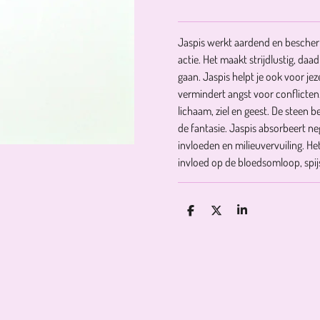
Jaspis werkt aardend en bescher
actie. Het maakt strijdlustig, da
gaan. Jaspis helpt je ook voor j
vermindert angst voor conflicten.
lichaam, ziel en geest. De steen 
de fantasie. Jaspis absorbeert n
invloeden en milieuvervuiling. Het
invloed op de bloedsomloop, spij
D
D
S
E
E
H
L
E
A
E
L
R
N
E