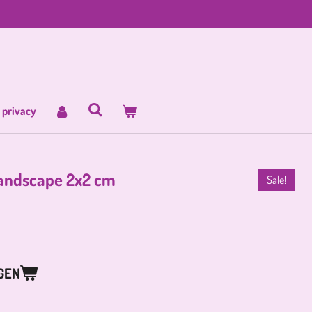
 privacy
landscape 2x2 cm
Sale!
GEN