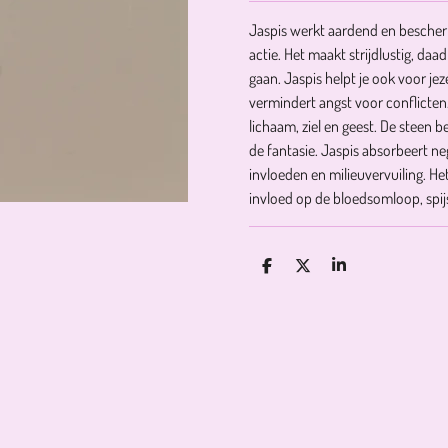
Jaspis werkt aardend en bescher
actie. Het maakt strijdlustig, da
gaan. Jaspis helpt je ook voor j
vermindert angst voor conflicten.
lichaam, ziel en geest. De steen 
de fantasie. Jaspis absorbeert n
invloeden en milieuvervuiling. Het
invloed op de bloedsomloop, spij
D
D
S
E
E
H
L
E
A
E
L
R
N
E