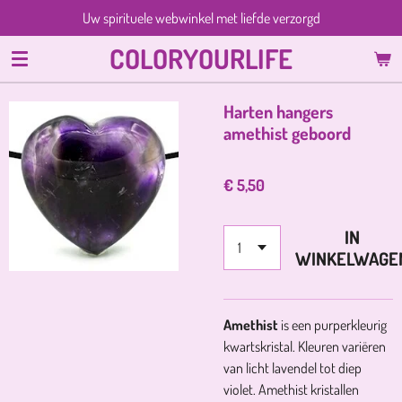
Uw spirituele webwinkel met liefde verzorgd
Ga
direct
COLORYOURLIFE
naar
de
hoofdinhoud
Harten hangers
amethist geboord
€ 5,50
IN
WINKELWAGE
Amethist
is een purperkleurig
kwartskristal. Kleuren variëren
van licht lavendel tot diep
violet. Amethist kristallen