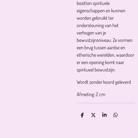
bezitten spirituele
eigenschappen en kunnen
worden gebruikt ter
ondersteuning van het
verhogen van je
bewustzijnsniveau. Ze vormen
een brug tussen aardse en
etherische werelden, waardoor
er een opening komt naar
spiritueel bewustzijn.
Wordt zonder koord geleverd
Afmeting: 2 cm
D
D
S
D
E
E
H
E
L
E
A
L
E
L
R
E
N
E
N