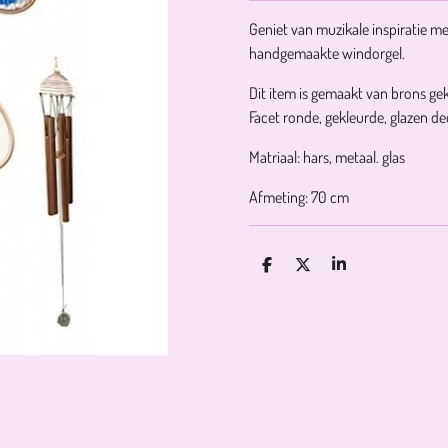
Geniet van muzikale inspiratie m
handgemaakte windorgel.
Dit item is gemaakt van brons ge
Facet ronde, gekleurde, glazen d
Matriaal: hars, metaal. glas
Afmeting: 70 cm
D
D
S
E
E
H
L
E
A
E
L
R
N
E