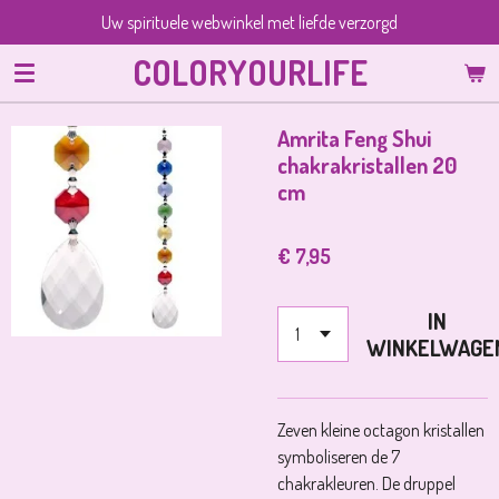
Uw spirituele webwinkel met liefde verzorgd
Ga
direct
COLORYOURLIFE
naar
de
hoofdinhoud
Amrita Feng Shui
chakrakristallen 20
cm
€ 7,95
IN
WINKELWAGE
Zeven kleine octagon kristallen
symboliseren de 7
chakrakleuren. De druppel