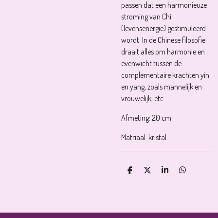
passen dat een harmonieuze
stroming van Chi
(levensenergie) gestimuleerd
wordt. In de Chinese filosofie
draait alles om harmonie en
evenwicht tussen de
complementaire krachten yin
en yang, zoals mannelijk en
vrouwelijk, etc.
Afmeting: 20 cm
Matriaal: kristal
D
D
S
D
E
E
H
E
L
E
A
L
E
L
R
E
N
E
N