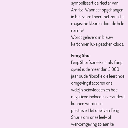
symboliseert de Nectar van
Amrita. Wanneer opgehangen
in het raam tovert het zonlicht
magische kleuren door de hele
ruimte!
Wordt geleverd in blauw
kartonnen luxe geschenkdoos.
Feng Shui
Feng Shui (spreek uit als: fang
sjwie) is de meer dan 3.000
jaar oude filosofie die leert hoe
omgevingsfactoren ons
welzijn beïnvloeden en hoe
negatieve invloeden veranderd
kunnen worden in
positieve. Het doel van Feng
Shui is om onze leef- of
werkomgeving zo aan te