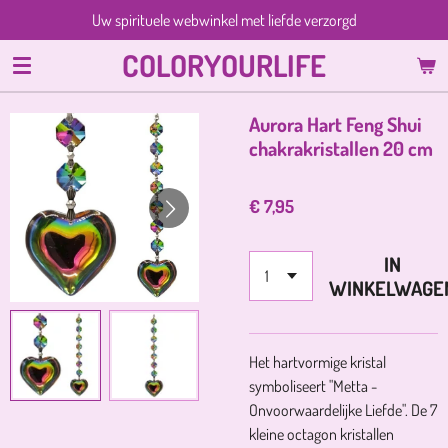
Uw spirituele webwinkel met liefde verzorgd
Ga
direct
COLORYOURLIFE
naar
de
hoofdinhoud
Aurora Hart Feng Shui
chakrakristallen 20 cm
€ 7,95
IN
WINKELWAGE
Het hartvormige kristal
symboliseert "Metta -
Onvoorwaardelijke Liefde". De 7
kleine octagon kristallen