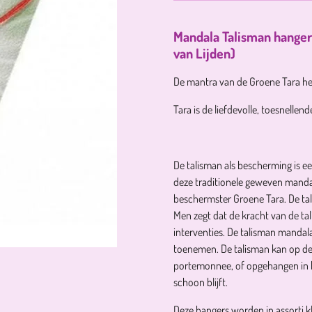
Mandala Talisman hanger 
van Lijden)
De mantra van de Groene Tara hel
Tara is de liefdevolle, toesnellen
De talisman als bescherming is een
deze traditionele geweven manda
beschermster Groene Tara. De tal
Men zegt dat de kracht van de t
interventies. De talisman mandala
toenemen. De talisman kan op de
portemonnee, of opgehangen in he
schoon blijft.
Deze hangers worden in assorti k