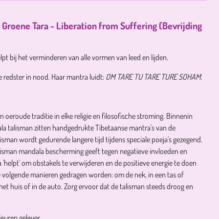
Groene Tara - Liberation from Suffering (Bevrijding
pt bij het verminderen van alle vormen van leed en lijden.
de redster in nood. Haar mantra luidt:
OM TARE TU TARE TURE SOHAM
.
 oeroude traditie in elke religie en filosofische stroming. Binnenin
la talisman zitten handgedrukte Tibetaanse mantra's van de
isman wordt gedurende langere tijd tijdens speciale poeja's gezegend.
alisman mandala bescherming geeft tegen negatieve invloeden en
 'helpt' om obstakels te verwijderen en de positieve energie te doen
 volgende manieren gedragen worden: om de nek, in een tas of
t huis of in de auto. Zorg ervoor dat de talisman steeds droog en
leuren gelever