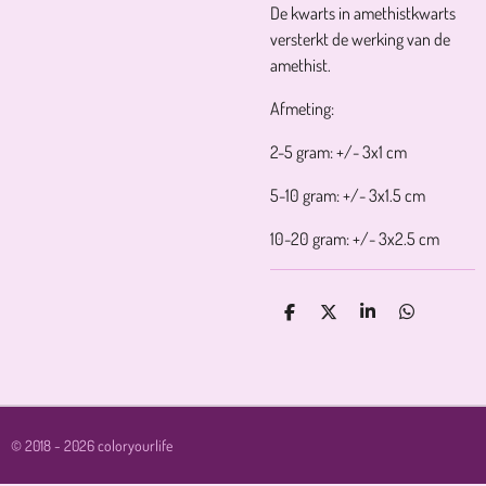
De kwarts in amethistkwarts
versterkt de werking van de
amethist.
Afmeting:
2-5 gram: +/- 3x1 cm
5-10 gram: +/- 3x1.5 cm
10-20 gram: +/- 3x2.5 cm
D
D
S
D
E
E
H
E
L
E
A
L
E
L
R
E
N
E
N
© 2018 - 2026 coloryourlife