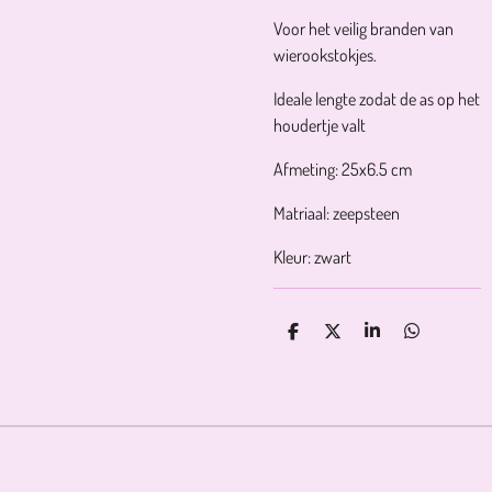
Voor het veilig branden van
wierookstokjes.
Ideale lengte zodat de as op het
houdertje valt
Afmeting:
25x6.5 cm
Matriaal: zeepsteen
Kleur: zwart
D
D
S
D
E
E
H
E
L
E
A
L
E
L
R
E
N
E
N