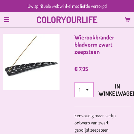
Uw spirituele webwinkel met liefde verzorgd
Ga
direct
COLORYOURLIFE
naar
de
hoofdinhoud
Wierookbrander
bladvorm zwart
zeepsteen
€ 7,95
IN
WINKELWAGE
Eenvoudig maar sierlijk
ontwerp van zwart
gepolijst zeepsteen.