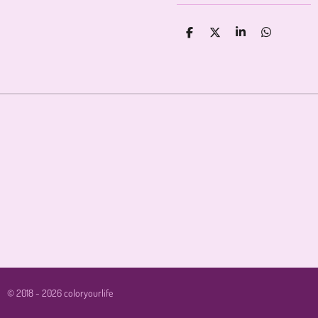
D
D
S
D
E
E
H
E
L
E
A
L
E
L
R
E
N
E
N
© 2018 - 2026 coloryourlife