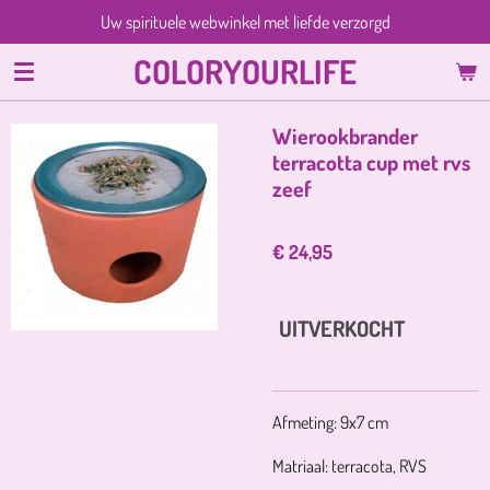
Uw spirituele webwinkel met liefde verzorgd
Ga
direct
COLORYOURLIFE
naar
de
hoofdinhoud
Wierookbrander
terracotta cup met rvs
zeef
€ 24,95
UITVERKOCHT
Afmeting: 9x7 cm
Matriaal: terracota, RVS