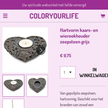
Uw spirituele webwinkel met liefde verzorgd
Ga
direct
COLORYOURLIFE
naar
de
hoofdinhoud
Hartvorm kaars- en
wierookhouder
zeepsteen grijs
€ 9,75
IN
WINKELWAGE
Van gepolijste zeepsteen,
hartvormig. Geschikt voor het
branden van zowel een