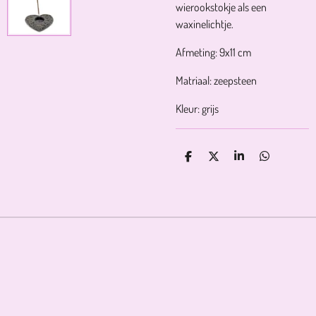
wierookstokje als een
waxinelichtje.
Afmeting: 9x11 cm
Matriaal: zeepsteen
Kleur: grijs
D
D
S
D
E
E
H
E
L
E
A
L
E
L
R
E
N
E
N