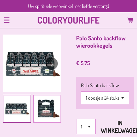
Uw spirituele webwinkel met liefde verzorgd
Ga
direct
COLORYOURLIFE
naar
de
hoofdinhoud
Palo Santo backflow
wierookkegels
€ 5,75
Palo Santo backflow
IN
WINKELWAGE