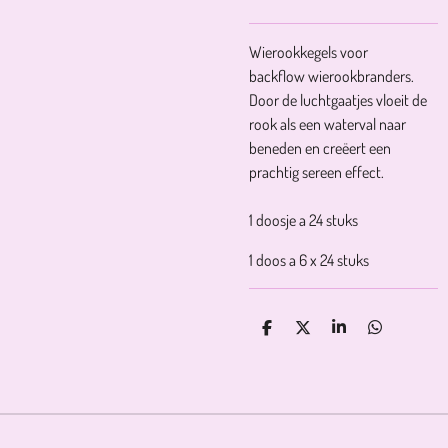
Wierookkegels voor
backflow wierookbranders.
Door de luchtgaatjes vloeit de
rook als een waterval naar
beneden en creëert een
prachtig sereen effect.
1 doosje a 24 stuks
1 doos a 6 x 24 stuks
D
D
S
D
E
E
H
E
L
E
A
L
E
L
R
E
N
E
N