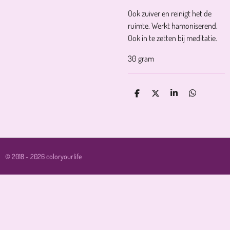
Ook zuiver en reinigt het de
ruimte. Werkt hamoniserend.
Ook in te zetten bij meditatie.
30 gram
D
D
S
D
E
E
H
E
L
E
A
L
E
L
R
E
N
E
N
© 2018 - 2026 coloryourlife