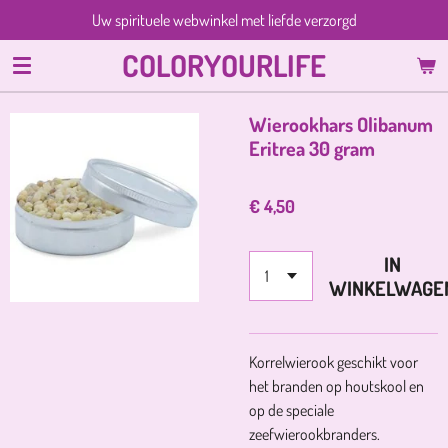
Uw spirituele webwinkel met liefde verzorgd
Ga
direct
COLORYOURLIFE
naar
de
hoofdinhoud
Wierookhars Olibanum
Eritrea 30 gram
€ 4,50
IN
WINKELWAGE
Korrelwierook geschikt voor
het branden op houtskool en
op de speciale
zeefwierookbranders.