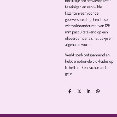
borsteltje om de wierookzeef
te reinigen en een wilde
fazantenveer voor de
geurverspreiding. Een losse
wierookbrander zeef van 125
mm past uitstekend op een
olieverdamper als het bakje er
afgehaald wordt.
Werkt sterk ontspannend en
helpt emotionele blokkades op
te heffen. Een zachte zoete
geur.
D
D
S
D
E
E
H
E
L
E
A
L
E
L
R
E
N
E
N