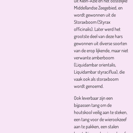
uit Klein-Azië en het oostelijke
Middellandse Zeegebied, en
wordt gewonnen uit de
Storaxboom (Styrax
officinalis). Later werd het
grootste deel van deze hars
gewonnen uit diverse soorten
van de erop lijkende, maar niet
verwante amberboom
(Liquidambar orientalis,
Liquidambar styraciflua), die
vaak ook als storaxboom
wordt genoemd.
Ook leverbaar zijn een
bijpassen tang om de
houtskool veilig aan te steken,
een tang voor de wierookzeef
aan te pakken, een stalen