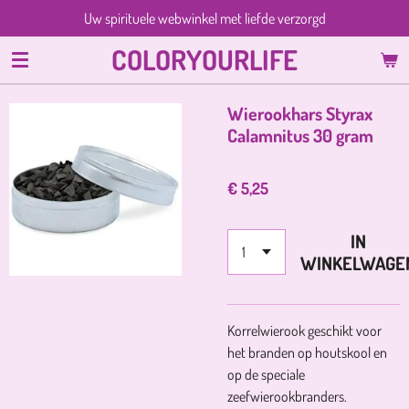
Uw spirituele webwinkel met liefde verzorgd
Ga
direct
COLORYOURLIFE
naar
de
hoofdinhoud
Wierookhars Styrax
Calamnitus 30 gram
€ 5,25
IN
WINKELWAGE
Korrelwierook geschikt voor
het branden op houtskool en
op de speciale
zeefwierookbranders.