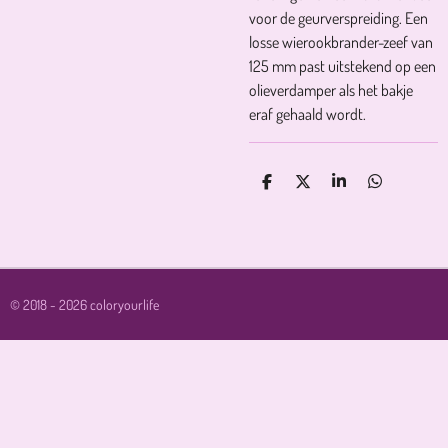
voor de geurverspreiding. Een
losse wierookbrander-zeef van
125 mm past uitstekend op een
olieverdamper als het bakje
eraf gehaald wordt.
D
D
S
D
E
E
H
E
L
E
A
L
E
L
R
E
N
E
N
© 2018 - 2026 coloryourlife