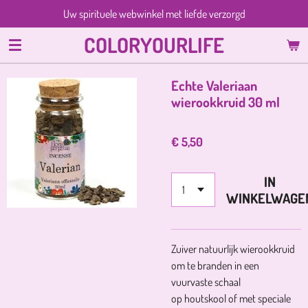
Uw spirituele webwinkel met liefde verzorgd
Ga
direct
COLORYOURLIFE
naar
de
hoofdinhoud
Echte Valeriaan
wierookkruid 30 ml
€ 5,50
IN
WINKELWAGE
Zuiver natuurlijk wierookkruid
om te branden in een
vuurvaste schaal
op houtskool of met speciale