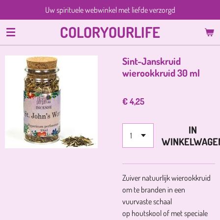
Uw spirituele webwinkel met liefde verzorgd
Ga
direct
COLORYOURLIFE
naar
de
hoofdinhoud
Sint-Janskruid
wierookkruid 30 ml
€ 4,25
IN
WINKELWAGE
Zuiver natuurlijk wierookkruid
om te branden in een
vuurvaste schaal
op houtskool of met speciale