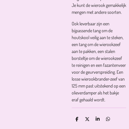
Je kunt de wierook gemakkelijk
mengen met andere soorten.
Ook leverbaar zijn een
bijpassende tang om de
houtskool veilig aan te steken,
een tang om de wierookzeef
aan te pakken, een stalen
borsteltje om de wierookzeef
te reinigen en een fazantenveer
voor de geurverspreiding. Een
losse wierookbrander-zeef van
125 mm past uitstekend op een
olieverdamper als het bakje
eraf gehaald wordt.
D
D
S
D
E
E
H
E