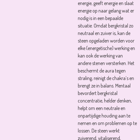
energie, geeft energie en slaat
energie op naar gelang wat er
nodig is in een bepaalde
situatie. Omdat bergkristal zo
neutraal en zuiver is, kan de
steen opgeladen worden voor
elke (energetische) werking en
kan ook de werking van
andere stenen versterken. Het
beschermt de aura tegen
straling, reinigt de chakra’s en
brengt ze in balans. Mentaal
bevordert bergkristal
concentratie, helder denken,
helpt om een neutrale en
onpartijdige houding aan te
nemen en om problemen op te
lossen. De steen werkt
zuiverend, vitaliserend,