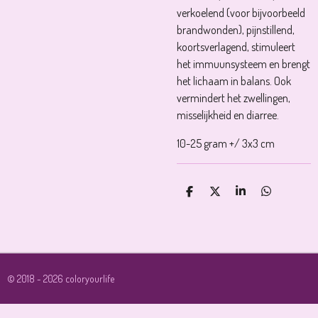
verkoelend (voor bijvoorbeeld
brandwonden), pijnstillend,
koortsverlagend, stimuleert
het immuunsysteem en brengt
het lichaam in balans. Ook
vermindert het zwellingen,
misselijkheid en diarree.
10-25 gram +/ 3x3 cm
D
D
S
D
E
E
H
E
L
E
A
L
E
L
R
E
N
E
N
© 2018 - 2026 coloryourlife