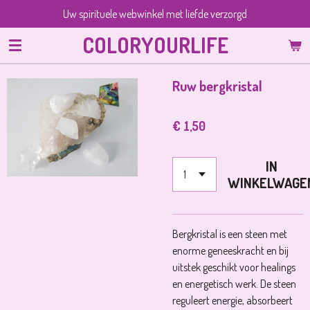
Uw spirituele webwinkel met liefde verzorgd
Ga
direct
COLORYOURLIFE
naar
de
hoofdinhoud
Ruw bergkristal
€ 1,50
IN
WINKELWAGE
Bergkristal is een steen met
enorme geneeskracht en bij
uitstek geschikt voor healings
en energetisch werk. De steen
reguleert energie, absorbeert