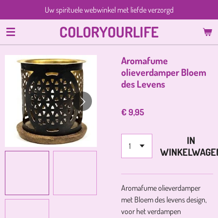
Uw spirituele webwinkel met liefde verzorgd
Ga
direct
COLORYOURLIFE
naar
de
hoofdinhoud
Aromafume
olieverdamper Bloem
des Levens
€ 9,95
IN
WINKELWAGE
Aromafume olieverdamper
met Bloem des levens design,
voor
het verdampen