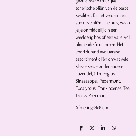
gevuld met natuurlijke
etherische oliën van de beste
kwaliteit. Bij het verdampen
van deze oliën in je huis, waan
je je onmiddellijk in een
weelderig bos of een vallei vol
bloeiende fruitbomen. Het
voortdurend evoluerend
assortiment oliën omvat vele
klassiekers - onder andere
Lavendel, Citroengras,
Sinaasappel, Pepermunt,
Eucalyptus, Frankincense, Tea
Tree & Rozemarijn.
Afmeting: 9x8 cm
D
D
S
D
E
E
H
E