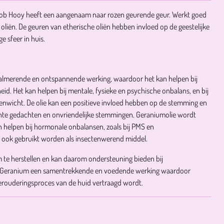
cob Hooy heeft een aangenaam naar rozen geurende geur. Werkt goed
 oliën. De geuren van etherische oliën hebben invloed op de geestelijke
e sfeer in huis.
kalmerende en ontspannende werking, waardoor het kan helpen bij
heid.
Het kan helpen bij mentale, fysieke en psychische onbalans, en bij
venwicht.
De olie kan een positieve invloed hebben op de stemming en
echte gedachten en onvriendelijke stemmingen.
Geraniumolie wordt
n helpen bij hormonale onbalansen, zoals bij PMS en
n ook gebruikt worden als insectenwerend middel.
m te herstellen en kan daarom ondersteuning bieden bij
t Geranium een samentrekkende en voedende werking waardoor
erouderingsproces van de huid vertraagd wordt.