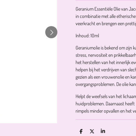
Geranium Essentiële Olie van Ja
in combinatie met alle etherische
veerkracht en brengen een prettig
Inhoud: 10ml
Geraniumolie is bekend om zijn 
stress, nervositeit en prikkelbaar
het herstellen van het innerlijk e
helpen bij het verdrijven van sl
gezien als een vrouwenolie en ka
overgangsproblemen.
De olie ka
Helpt de weefsels van het lichaa
huidproblemen
. Daarnaast heef
rimpels minder opvallen en het v
D
D
S