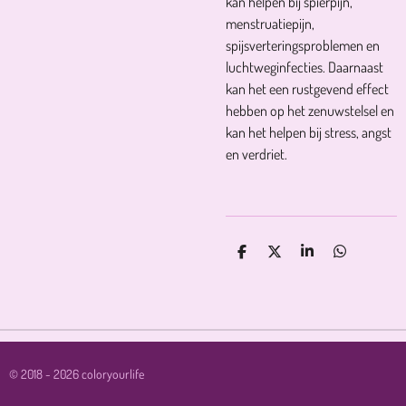
kan helpen bij spierpijn,
menstruatiepijn,
spijsverteringsproblemen en
luchtweginfecties.
Daarnaast
kan het een rustgevend effect
hebben op het zenuwstelsel en
kan het helpen bij stress, angst
en verdriet.
D
D
S
D
E
E
H
E
L
E
A
L
E
L
R
E
N
E
N
© 2018 - 2026 coloryourlife