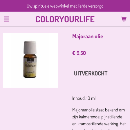
Uw spirituele webwinkel met liefde verzorgd
Ga
direct
COLORYOURLIFE
naar
de
hoofdinhoud
Majoraan olie
€ 9,50
UITVERKOCHT
Inhoud: 10 ml
Majoraanolie staat bekend om
zijn kalmerende, pijnstillende
en krampstillende werking.
Het