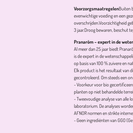
Voorzorgsmaatregelen
Buiten 
evenwichtige voeding en een gezo
overschrijden.
Voorzichtigheid ge
3 jaar.
Droog bewaren, beschut te
Pranarôm – expert in de wete
Al meer dan 25 jaar biedt Pranar
is de expert in de wetenschappel
op basis van 100 % zuivere en nat
Elk product is het resultaat van
gecontroleerd. Om steeds een onbe
- Voorkeur voor bio gecertificeer
planten op niet behandelde terre
- Tweevoudige analyse van alle lo
laboratorium. De analyses word
AFNOR normen en strikte intern
- Geen ingrediënten van GGO (Ge