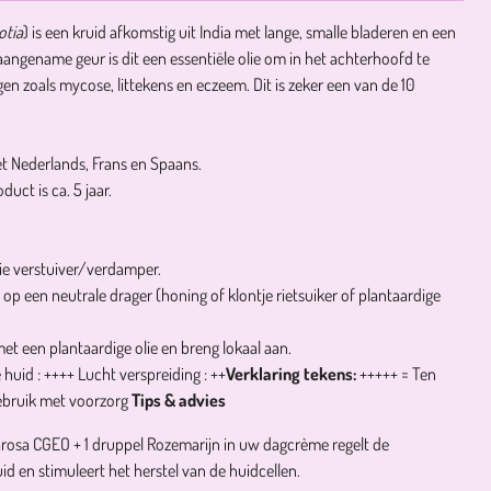
otia
) is een kruid afkomstig uit India met lange, smalle bladeren en een
 aangename geur is dit een essentiële olie om in het achterhoofd te
n zoals mycose, littekens en eczeem. Dit is zeker een van de 10
et Nederlands, Frans en Spaans.
uct is ca. 5 jaar.
lie verstuiver/verdamper.
p een neutrale drager (honing of klontje rietsuiker of plantaardige
t een plantaardige olie en breng lokaal aan.
 huid : ++++
Lucht verspreiding : ++
Verklaring tekens:
+++++ = Ten
gebruik met voorzorg
Tips & advies
marosa CGEO + 1 druppel Rozemarijn in uw dagcrème regelt de
id en stimuleert het herstel van de huidcellen.