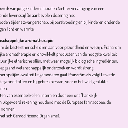
bereik van jonge kinderen houden.
Niet ter vervanging van een
nde levensstijl.
De aanbevolen dosering niet
boden tijdens zwangerschap, bij borstvoeding en bij kinderen onder de
gen licht en warmte.
nschappelijke aromatherapie
ôm de beste etherische oliën aan voor gezondheid en welzijn. Pranarôm
ijke aromatherapie en ontwikkelt producten van de hoogste kwaliteit
uurlijke etherische oliën, met waar mogelijk biologische ingrediënten.
 diepgaand wetenschappelijk onderzoek en wordt streng
rispelijke kwaliteit te garanderen gaat Pranarôm als volgt te werk:
de grondstoffen en bij gebrek hieraan, voor in het wild geplukte
inen.
ten van essentiële oliën: intern en door een onafhankelijk
en uitgevoerd rekening houdend met de Europese farmacopee, de
e normen.
netisch Gemodificeerd Organisme).