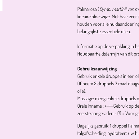
Palmarosa (
Cymb. martinii var. m
lineaire bloeiwijze. Met haar zeer
houden voor alle huidaandoeninge
belangrijkste essentiële oliën.
Informatie op de verpakking in h
Houdbaarheidstermijn van dit prod
Gebruiksaanwijzing
Gebruik enkele druppels in een o
Of neem 2 druppels 3 maal daags o
olie).
Massage: meng enkele druppels me
Orale inname : ++++
Gebruik op de
zeerste aangeraden - (!) = Voor 
Dagelijks gebruik: 1 druppel Pal
talgafscheiding, hydrateert uw hu