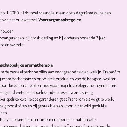
nhout CGEO + 1 druppel rozenolie in een dosis dagcrème zal helpen
l van het huidweefsel.
Voorzorgsmaatregelen
n houden.
wangerschap, bij borstvoeding en bij kinderen onder de 3 jaar.
cht en warmte.
nschappelijke aromatherapie
ôm de beste etherische oliën aan voor gezondheid en welzijn. Pranarôm
ijke aromatherapie en ontwikkelt producten van de hoogste kwaliteit
uurlijke etherische oliën, met waar mogelijk biologische ingrediënten.
 diepgaand wetenschappelijk onderzoek en wordt streng
rispelijke kwaliteit te garanderen gaat Pranarôm als volgt te werk:
de grondstoffen en bij gebrek hieraan, voor in het wild geplukte
inen.
ten van essentiële oliën: intern en door een onafhankelijk
en uitgevoerd rekening houdend met de Europese farmacopee, de