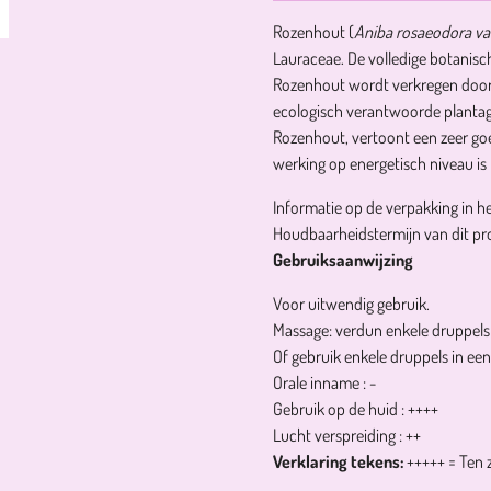
Rozenhout (
Aniba rosaeodora va
Lauraceae. De volledige botanisc
Rozenhout wordt verkregen door d
ecologisch verantwoorde plantag
Rozenhout, vertoont een zeer goe
werking op energetisch niveau is 
Informatie op de verpakking in h
Houdbaarheidstermijn van dit prod
Gebruiksaanwijzing
Voor uitwendig gebruik.
Massage: verdun enkele druppels i
Of gebruik enkele druppels in een
Orale inname :
-
Gebruik op de huid :
++++
Lucht verspreiding :
++
Verklaring tekens:
+++++
= Ten 