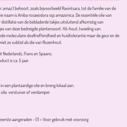
r. amaz.
) behoort, zoals bijvoorbeeld Ravintsara, tot de familie van de
he naam is Aniba rosaeodora ssp amazonica. De essentiële olie van
istillatie van de bebladerde takjes uitsluitend afkomstig van
es van deze bedreigde plantensoort. Hô-hout, tweeling van
de moleculaire doeltreffendheid en huidtolerantie maar de geur en de
niet zo subtiel als die van Rozenhout.
et Nederlands, Frans en Spaans.
uct is ca. 5 jaar.
n een plantaardige olie en breng lokaal aan.
 olie verstuiver of verdamper.
zeerste aangeraden -
(!)
= Voor gebruik met voorzorg