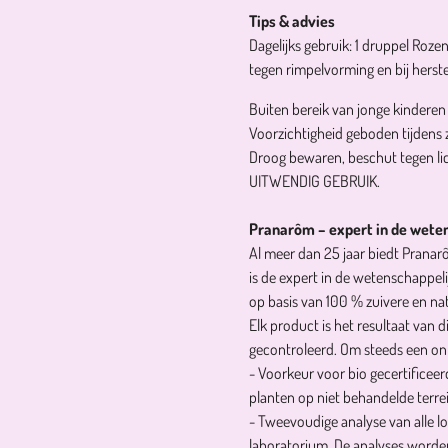
Tips & advies
Dagelijks gebruik: 1 druppel Roze
tegen rimpelvorming en bij herste
Buiten bereik van jonge kindere
Voorzichtigheid geboden tijdens z
Droog bewaren, beschut tegen li
UITWENDIG GEBRUIK.
Pranarôm – expert in de wete
Al meer dan 25 jaar biedt Pranar
is de expert in de wetenschappel
op basis van 100 % zuivere en nat
Elk product is het resultaat van
gecontroleerd. Om steeds een onbe
- Voorkeur voor bio gecertificeer
planten op niet behandelde terre
- Tweevoudige analyse van alle lo
laboratorium. De analyses word