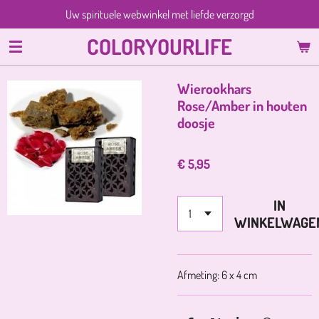
Uw spirituele webwinkel met liefde verzorgd
Ga
direct
COLORYOURLIFE
naar
de
hoofdinhoud
Wierookhars
Rose/Amber in houten
doosje
€ 5,95
IN
WINKELWAGE
Afmeting: 6 x 4 cm