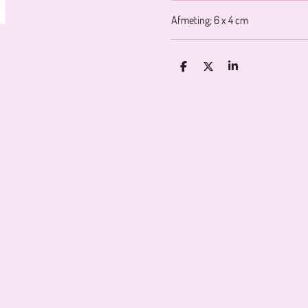
Afmeting; 6 x 4 cm
D
D
S
E
E
H
L
E
A
E
L
R
N
E