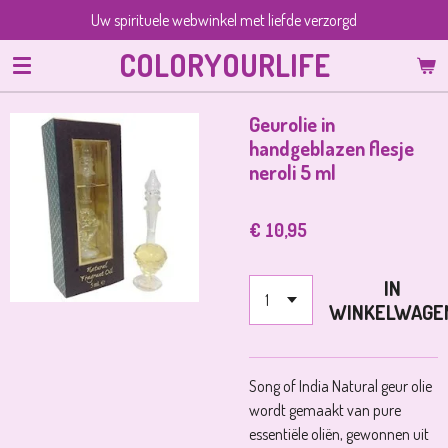
Uw spirituele webwinkel met liefde verzorgd
Ga
direct
COLORYOURLIFE
naar
de
hoofdinhoud
Geurolie in
handgeblazen flesje
neroli 5 ml
€ 10,95
IN
WINKELWAGE
Song of India Natural geur olie
wordt gemaakt van pure
essentiële oliën, gewonnen uit