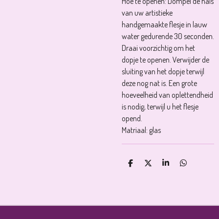
Hoe te openen: Dompel de hals
van uw artistieke
handgemaakte flesje in lauw
water gedurende 30 seconden.
Draai voorzichtig om het
dopje te openen. Verwijder de
sluiting van het dopje terwijl
deze nog nat is. Een grote
hoeveelheid van oplettendheid
is nodig, terwijl u het flesje
opend.
Matriaal: glas
D
D
S
D
E
E
H
E
L
E
A
L
E
L
R
E
N
E
N