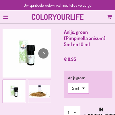
Uw spirituele webwinkel met liefde verzorgd
Ga
direct
COLORYOURLIFE
naar
de
hoofdinhoud
Anijs, groen
(Pimpinella anisum)
5ml en 10 ml
€ 8,95
Anijs groen
IN