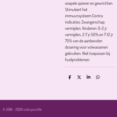
soepele spieren en gewrichten
Stimuleert het
immuunsysteem Contra
indicaties: Zwangerschap:
vermijden. Kinderen: 0-2 jr
vermijden, 2-7 jr 50% en 7-12 jr
75% van de aanbevolen
dosering voor volwassenen
gebruiken. Niet toepassen bij
huidproblemen.
D
D
S
D
E
E
H
E
L
E
A
L
E
L
R
E
N
E
N
© 2018 - 2026 coloryourlife