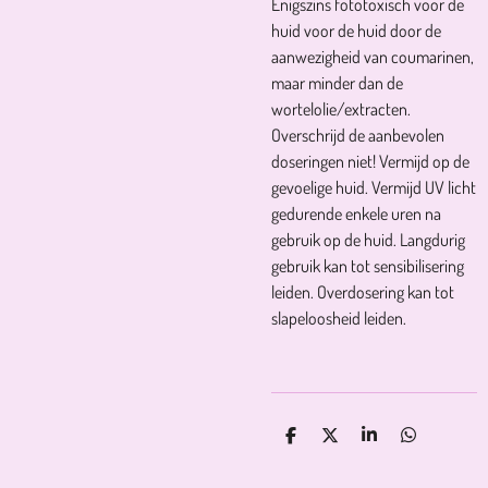
Enigszins fototoxisch voor de
huid voor de huid door de
aanwezigheid van coumarinen,
maar minder dan de
wortelolie/extracten.
Overschrijd de aanbevolen
doseringen niet! Vermijd op de
gevoelige huid. Vermijd UV licht
gedurende enkele uren na
gebruik op de huid. Langdurig
gebruik kan tot sensibilisering
leiden. Overdosering kan tot
slapeloosheid leiden.
D
D
S
D
E
E
H
E
L
E
A
L