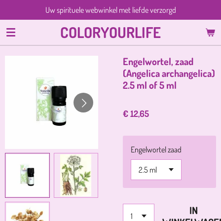
Uw spirituele webwinkel met liefde verzorgd
Ga
direct
COLORYOURLIFE
naar
de
hoofdinhoud
Engelwortel, zaad
(Angelica archangelica)
2.5 ml of 5 ml
€ 12,65
Engelwortel zaad
IN