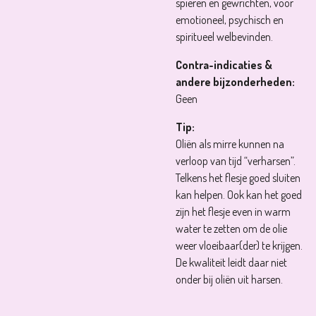
spieren en gewrichten, voor
emotioneel, psychisch en
spiritueel welbevinden.
Contra-indicaties &
andere bijzonderheden:
Geen
Tip:
Oliën als mirre kunnen na
verloop van tijd “verharsen”.
Telkens het flesje goed sluiten
kan helpen. Ook kan het goed
zijn het flesje even in warm
water te zetten om de olie
weer vloeibaar(der) te krijgen.
De kwaliteit leidt daar niet
onder bij oliën uit harsen.