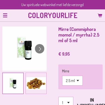
Uw spirituele webwinkel met liefde verzorgd
Ga
direct
COLORYOURLIFE
naar
de
hoofdinhoud
Mirre (Commiphora
momol / myrrha) 2.5
ml of 5 ml
€ 9,95
Mirre
IN