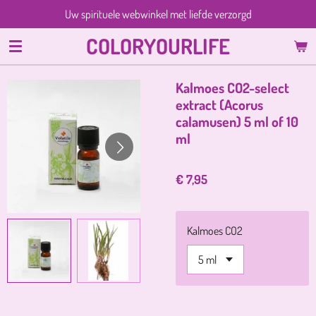
Uw spirituele webwinkel met liefde verzorgd
Ga
direct
COLORYOURLIFE
naar
de
hoofdinhoud
Kalmoes CO2-select
extract (Acorus
calamusen) 5 ml of 10
ml
€ 7,95
Kalmoes CO2