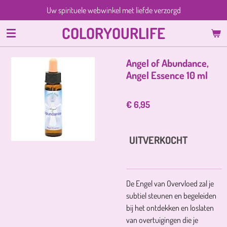
Uw spirituele webwinkel met liefde verzorgd
Ga
direct
COLORYOURLIFE
naar
de
hoofdinhoud
Angel of Abundance,
Angel Essence 10 ml
€ 6,95
UITVERKOCHT
De Engel van Overvloed zal je
subtiel steunen en begeleiden
bij het ontdekken en loslaten
van overtuigingen die je