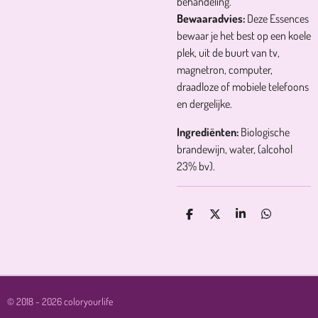
behandeling.
Bewaaradvies:
Deze Essences
bewaar je het best op een koele
plek, uit de buurt van tv,
magnetron, computer,
draadloze of mobiele telefoons
en dergelijke.
Ingrediënten:
Biologische
brandewijn, water, (alcohol
23% bv).
D
D
S
D
E
E
H
E
L
E
A
L
E
L
R
E
N
E
N
© 2018 - 2026 coloryourlife