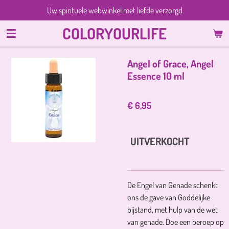
Uw spirituele webwinkel met liefde verzorgd
Ga
direct
COLORYOURLIFE
naar
de
hoofdinhoud
Angel of Grace, Angel
Essence 10 ml
€ 6,95
UITVERKOCHT
De Engel van Genade schenkt
ons de gave van Goddelijke
bijstand, met hulp van de wet
van genade. Doe een beroep op