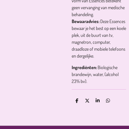
vorm van Essences betekent
geen vervanging van medische
behandeling.
Bewaaradvies:
Deze Essences
bewaar je het best op een koele
plek, uit de buurt van tv,
magnetron, computer,
draadloze of mobiele telefoons
en dergelijke.
Ingrediënten:
Biologische
brandewijn, water, (alcohol
23% bv).
D
D
S
D
E
E
H
E
L
E
A
L
E
L
R
E
N
E
N