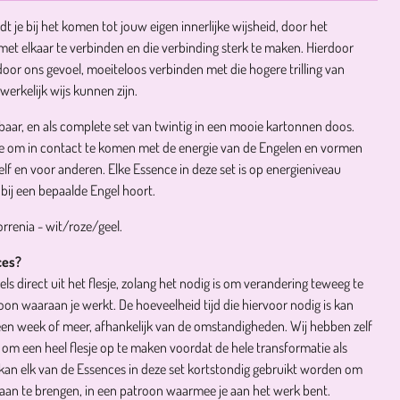
dt je bij het komen tot jouw eigen innerlijke wijsheid, door het
t elkaar te verbinden en die verbinding sterk te maken. Hierdoor
oor ons gevoel, moeiteloos verbinden met die hogere trilling van
werkelijk wijs kunnen zijn.
gbaar, en als complete set van twintig in een mooie kartonnen doos.
je om in contact te komen met de energie van de Engelen en vormen
lf en voor anderen. Elke Essence in deze set is op energieniveau
bij een bepaalde Engel hoort.
orrenia - wit/roze/geel.
ces?
ls direct uit het flesje, zolang het nodig is om verandering teweeg te
oon waaraan je werkt. De hoeveelheid tijd die hiervoor nodig is kan
een week of meer, afhankelijk van de omstandigheden. Wij hebben zelf
 om een heel flesje op te maken voordat de hele transformatie als
kan elk van de Essences in deze set kortstondig gebruikt worden om
e aan te brengen, in een patroon waarmee je aan het werk bent.